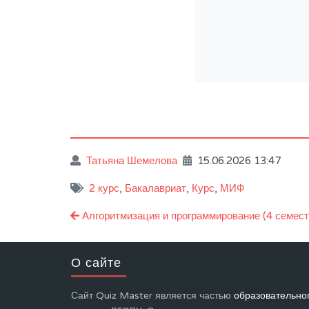
Татьяна Шемелова
15.06.2026 13:47
2 курс
,
Бакалавриат
,
Курс
,
МИФ
Навигация
Алгоритмизация и программирование (4 семестр
по
записям
О сайте
Сайт Quiz Master является частью
образовательно