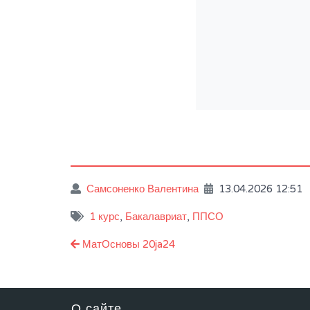
Самсоненко Валентина
13.04.2026 12:51
1 курс
,
Бакалавриат
,
ППСО
Навигация
МатОсновы 20ja24
по
записям
О сайте