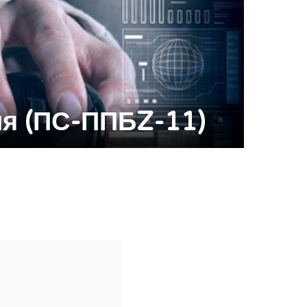
я (ПС-ППБZ-11)