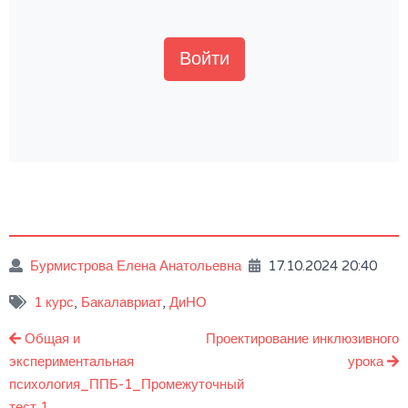
Войти
Бурмистрова Елена Анатольевна
17.10.2024 20:40
1 курс
,
Бакалавриат
,
ДиНО
Навигация
Общая и
Проектирование инклюзивного
по
экспериментальная
урока
психология_ППБ-1_Промежуточный
записям
тест 1